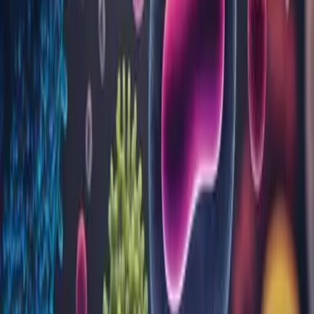
Acasă
Analize
Blog
Locații
Despre noi
Programări
Rezultate analize
Contul meu
Contact
Analize
Alergeni recombinați și nativi
Alergologie
Alergologie - IgG specifice
Anatomie patologică
Biochimie
Biologie moleculară
Coagulare
Dozare Medicamente
Genetică moleculară
Hematologie
Imunohematologie
Imunologie